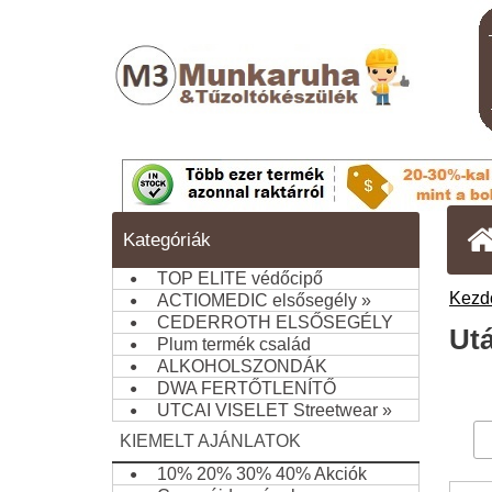
Kategóriák
TOP ELITE védőcipő
Kezd
ACTIOMEDIC elsősegély
»
CEDERROTH ELSŐSEGÉLY
Utá
Plum termék család
ALKOHOLSZONDÁK
DWA FERTŐTLENÍTŐ
UTCAI VISELET Streetwear
»
KIEMELT AJÁNLATOK
10% 20% 30% 40% Akciók