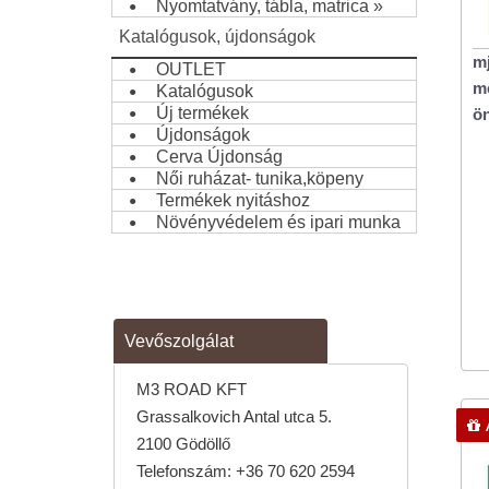
Nyomtatvány, tábla, matrica
»
Katalógusok, újdonságok
mj
OUTLET
me
Katalógusok
Új termékek
ön
Újdonságok
Cerva Újdonság
Női ruházat- tunika,köpeny
Termékek nyitáshoz
Növényvédelem és ipari munka
Vevőszolgálat
M3 ROAD KFT
Grassalkovich Antal utca 5.
2100 Gödöllő
Telefonszám:
+36 70 620 2594