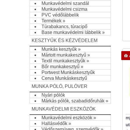
Munkavédelmi szandál
Munkavédelmi csizma
PVC védőlábbelik
Termékek
»
Túrabakancs, túracipő
Base munkavédelmi lábbelik
»
KESZTYŰK ÉS KÉZVÉDELEM
Munkás kesztyűk
»
Mártott munkakesztyű
»
Textil munkakesztyűk
»
Bőr munkakesztyű
»
Portwest Munkáskesztyűk
Cerva Munkáskesztyű
MUNKA PÓLÓ, PULÓVER
Nyári pólók
Márkás pólók, szabadidőruhák
»
MUNKAVÉDELMI ESZKÖZÖK
Munkavédelmi eszközök
»
mj
Hallásvédők
»
ut
Védőszemüveg, szemvédők
»