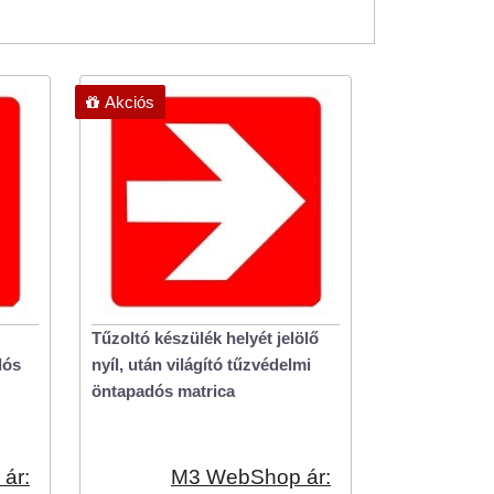
Akciós
Tűzoltó készülék helyét jelölő
dós
nyíl, után világító tűzvédelmi
öntapadós matrica
ár:
M3 WebShop ár: