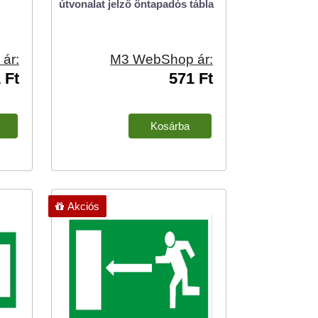
útvonalat jelző öntapadós tábla
ár:
M3 WebShop ár:
 Ft
571 Ft
Akciós