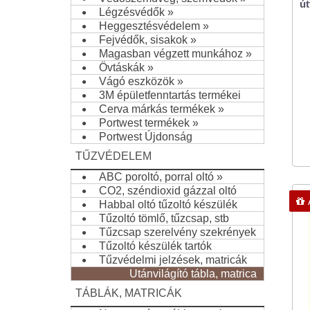
út
Légzésvédők
»
Heggesztésvédelem
»
Fejvédők, sisakok
»
Magasban végzett munkához
»
Övtáskák
»
Vágó eszközök
»
3M épületfenntartás termékei
Cerva márkás termékek
»
Portwest termékek
»
Portwest Újdonság
TŰZVÉDELEM
ABC poroltó, porral oltó
»
CO2, széndioxid gázzal oltó
Habbal oltó tűzoltó készülék
Tűzoltó tömlő, tűzcsap, stb
Tűzcsap szerelvény szekrények
Tűzoltó készülék tartók
Tűzvédelmi jelzések, matricák
Utánvilágító tábla, matrica
TÁBLÁK, MATRICÁK