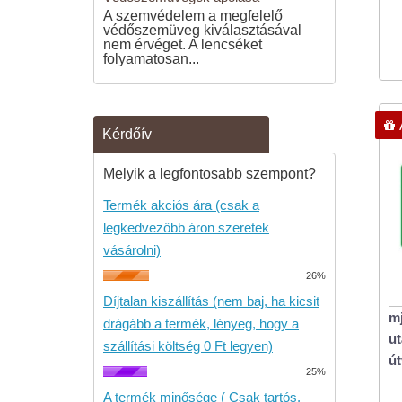
A szemvédelem a megfelelő
védőszemüveg kiválasztásával
nem érvéget. A lencséket
folyamatosan...
Kérdőív
Melyik a legfontosabb szempont?
Termék akciós ára (csak a
legkedvezőbb áron szeretek
vásárolni)
26%
Díjtalan kiszállítás (nem baj, ha kicsit
mj
drágább a termék, lényeg, hogy a
ut
szállítási költség 0 Ft legyen)
út
25%
A termék minősége ( Csak tartós,