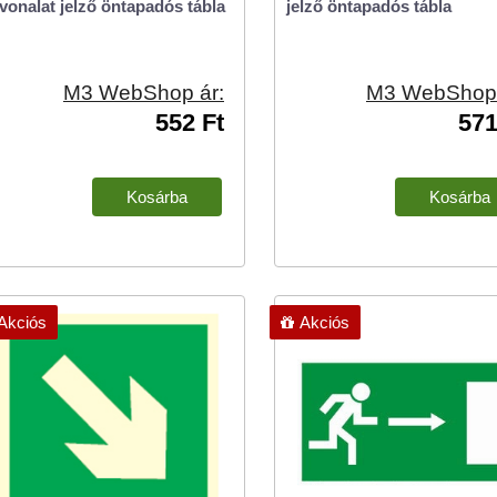
vonalat jelző öntapadós tábla
jelző öntapadós tábla
M3 WebShop ár:
M3 WebShop 
552 Ft
571
Akciós
Akciós