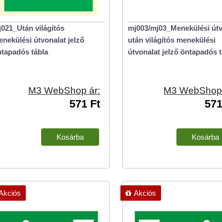
021_Után világítós
mj003/mj03_Menekülési útv
nekülési útvonalat jelző
után világítós menekülési
tapadós tábla
útvonalat jelző öntapadós t
M3 WebShop ár:
M3 WebShop 
571 Ft
571
Akciós
Akciós