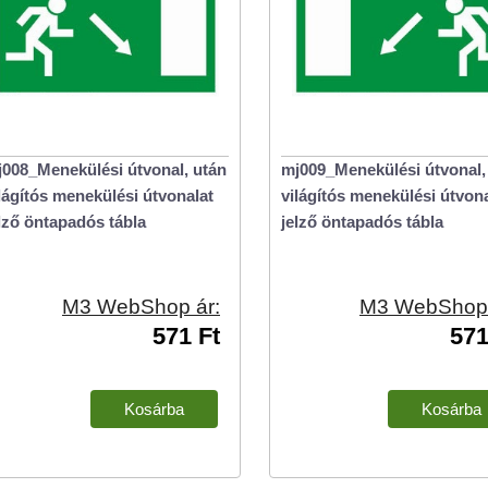
008_Menekülési útvonal, után
mj009_Menekülési útvonal,
lágítós menekülési útvonalat
világítós menekülési útvona
lző öntapadós tábla
jelző öntapadós tábla
M3 WebShop ár:
M3 WebShop 
571 Ft
571