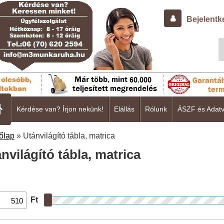
Bejelentk
Kérdése van? Írjon nekünk!
Elállás
Rólunk
ÁSZF és Adat
őlap
»
Utánvilágító tábla, matrica
nvilágító tábla, matrica
Ft