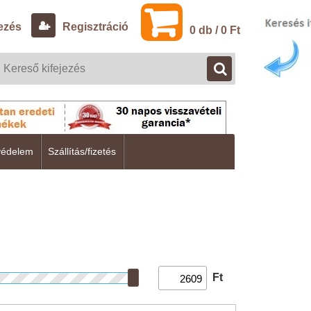
ezés
Regisztráció
0 db / 0 Ft
védelem
Szállítás/fizetés
Ft