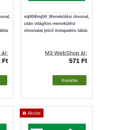
onal,
mj004/mj04_Menekülési útvonal,
után világítós menekülési
ábla
útvonalat jelző öntapadós tábla
ár:
M3 WebShop ár:
 Ft
571 Ft
Akciós