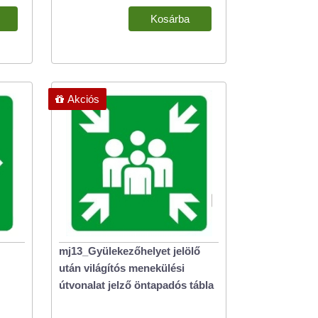
Akciós
mj13_Gyülekezőhelyet jelölő
után világítós menekülési
útvonalat jelző öntapadós tábla