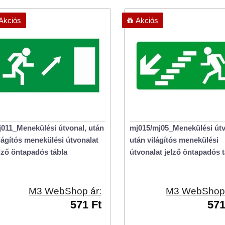
Akciós
Akciós
011_Menekülési útvonal, után
mj015/mj05_Menekülési útv
lágítós menekülési útvonalat
után világítós menekülési
lző öntapadós tábla
útvonalat jelző öntapadós t
M3 WebShop ár:
M3 WebShop 
571 Ft
571