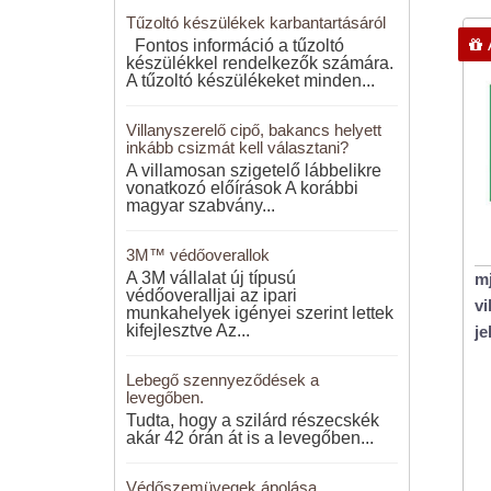
Tűzoltó készülékek karbantartásáról
Fontos információ a tűzoltó
készülékkel rendelkezők számára.
A tűzoltó készülékeket minden...
Villanyszerelő cipő, bakancs helyett
inkább csizmát kell választani?
A villamosan szigetelő lábbelikre
vonatkozó előírások A korábbi
magyar szabvány...
3M™ védőoverallok
A 3M vállalat új típusú
mj
védőoveralljai az ipari
vi
munkahelyek igényei szerint lettek
kifejlesztve Az...
je
Lebegő szennyeződések a
levegőben.
Tudta, hogy a szilárd részecskék
akár 42 órán át is a levegőben...
Védőszemüvegek ápolása