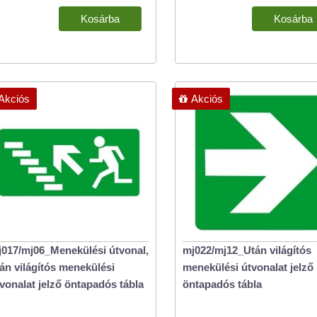
Akciós
Akciós
017/mj06_Menekülési útvonal,
mj022/mj12_Után világítós
án világítós menekülési
menekülési útvonalat jelző
vonalat jelző öntapadós tábla
öntapadós tábla