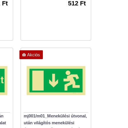
 Ft
512 Ft
Akciós
án
mj001/m01_Menekülési útvonal,
lat
után világítós menekülési