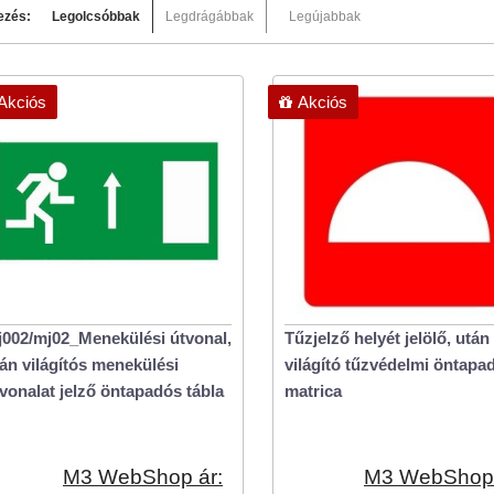
ezés:
Legolcsóbbak
Legdrágábbak
Legújabbak
Akciós
Akciós
002/mj02_Menekülési útvonal,
Tűzjelző helyét jelölő, után
án világítós menekülési
világító tűzvédelmi öntapa
vonalat jelző öntapadós tábla
matrica
M3 WebShop ár:
M3 WebShop 