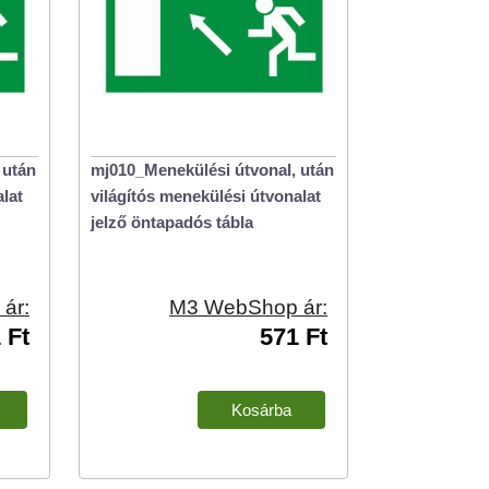
 után
mj010_Menekülési útvonal, után
lat
világítós menekülési útvonalat
jelző öntapadós tábla
ár:
M3 WebShop ár:
 Ft
571 Ft