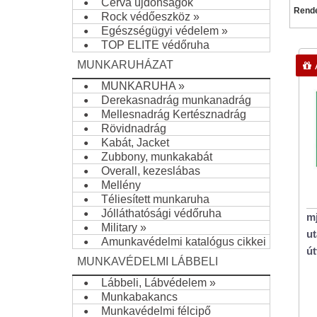
Cerva újdonságok
Rend
Rock védőeszköz
»
Egészségügyi védelem
»
TOP ELITE védőruha
MUNKARUHÁZAT
MUNKARUHA
»
Derekasnadrág munkanadrág
Mellesnadrág Kertésznadrág
Rövidnadrág
Kabát, Jacket
Zubbony, munkakabát
Overall, kezeslábas
Mellény
Téliesített munkaruha
Jólláthatósági védőruha
mj
Military
»
ut
Amunkavédelmi katalógus cikkei
út
»
MUNKAVÉDELMI LÁBBELI
Lábbeli, Lábvédelem
»
Munkabakancs
Munkavédelmi félcipő