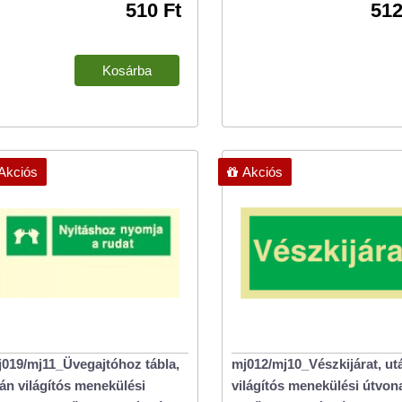
510 Ft
512
Akciós
Akciós
019/mj11_Üvegajtóhoz tábla,
mj012/mj10_Vészkijárat, ut
án világítós menekülési
világítós menekülési útvona