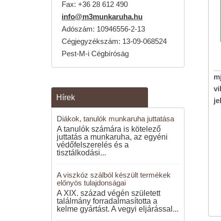
Fax:
+36 28 612 490
info@m3munkaruha.hu
Adószám: 10946556-2-13
Cégjegyzékszám: 13-09-068524
Pest-M-i Cégbíróság
mj
vi
Hírek
je
Diákok, tanulók munkaruha juttatása
A tanulók számára is kötelező
juttatás a munkaruha, az egyéni
védőfelszerelés és a
tisztálkodási...
A viszkóz szálból készült termékek
előnyös tulajdonságai
A XIX. század végén született
találmány forradalmasította a
kelme gyártást. A vegyi eljárással...