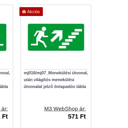
Akciós
onal,
mj016/mj07_Menekülési útvonal,
után világítós menekülési
ábla
útvonalat jelző öntapadós tábla
ár:
M3 WebShop ár:
 Ft
571 Ft